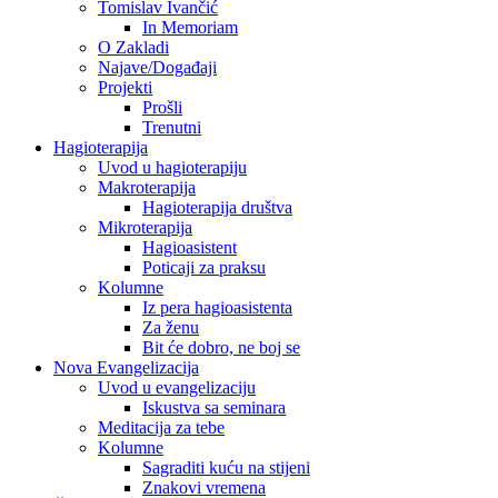
Tomislav Ivančić
In Memoriam
O Zakladi
Najave/Događaji
Projekti
Prošli
Trenutni
Hagioterapija
Uvod u hagioterapiju
Makroterapija
Hagioterapija društva
Mikroterapija
Hagioasistent
Poticaji za praksu
Kolumne
Iz pera hagioasistenta
Za ženu
Bit će dobro, ne boj se
Nova Evangelizacija
Uvod u evangelizaciju
Iskustva sa seminara
Meditacija za tebe
Kolumne
Sagraditi kuću na stijeni
Znakovi vremena