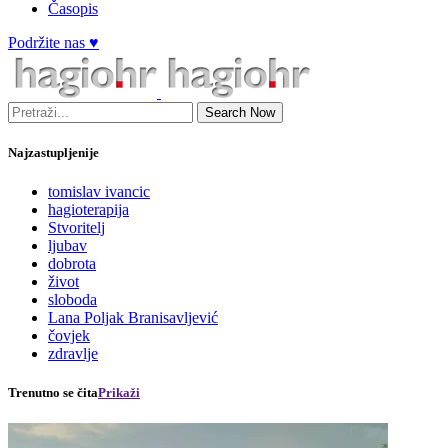
Časopis
Podržite nas ♥
Search Now
Najzastupljenije
tomislav ivancic
hagioterapija
Stvoritelj
ljubav
dobrota
život
sloboda
Lana Poljak Branisavljević
čovjek
zdravlje
Trenutno se čita
Prikaži