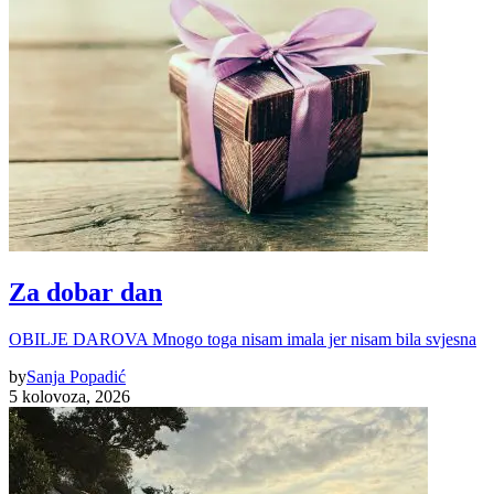
Za dobar dan
OBILJE DAROVA Mnogo toga nisam imala jer nisam bila svjesna
by
Sanja Popadić
5 kolovoza, 2026