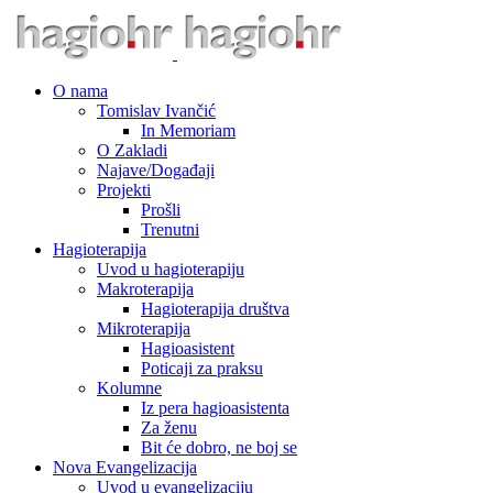
O nama
Tomislav Ivančić
In Memoriam
O Zakladi
Najave/Događaji
Projekti
Prošli
Trenutni
Hagioterapija
Uvod u hagioterapiju
Makroterapija
Hagioterapija društva
Mikroterapija
Hagioasistent
Poticaji za praksu
Kolumne
Iz pera hagioasistenta
Za ženu
Bit će dobro, ne boj se
Nova Evangelizacija
Uvod u evangelizaciju