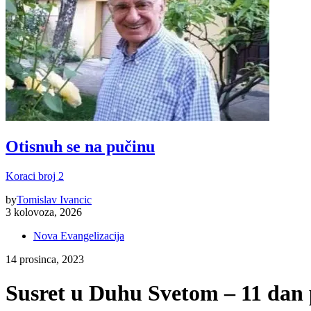
Otisnuh se na pučinu
Koraci broj 2
by
Tomislav Ivancic
3 kolovoza, 2026
Nova Evangelizacija
14 prosinca, 2023
Susret u Duhu Svetom – 11 dan 