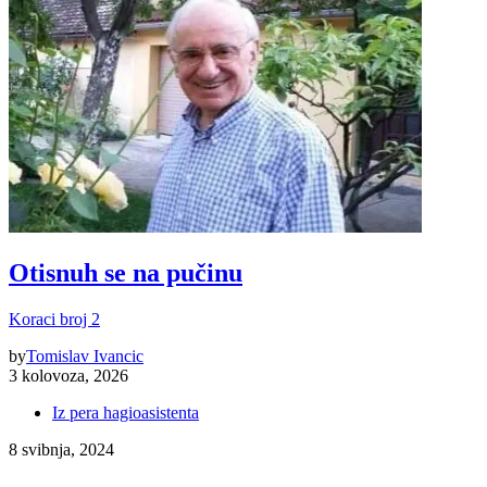
Otisnuh se na pučinu
Koraci broj 2
by
Tomislav Ivancic
3 kolovoza, 2026
Iz pera hagioasistenta
8 svibnja, 2024