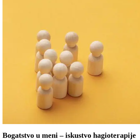
Bogatstvo u meni – iskustvo hagioterapije