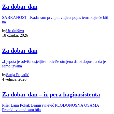
Za dobar dan
SABRANOST Kada sam prvi put vidjela popis tema koje će biti
na
by
Uredništvo
18 ožujka, 2026
Za dobar dan
„Ljepota je odviše osjetljiva, odviše otmjena da bi dopustila da je
samo izvana
by
Sanja Popadić
4 veljače, 2026
Za dobar dan – iz pera hagioasistenta
Piše: Lana Poljak Branisavljević PLODONOSNA OSAMA
Protekli vikend sam bila