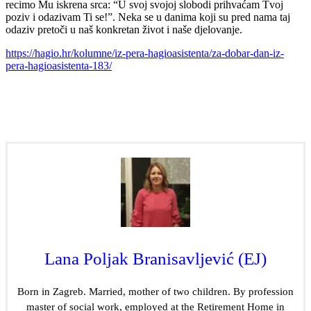
recimo Mu iskrena srca: “U svoj svojoj slobodi prihvaćam Tvoj
poziv i odazivam Ti se!”. Neka se u danima koji su pred nama taj
odaziv pretoči u naš konkretan život i naše djelovanje.
https://hagio.hr/kolumne/iz-pera-hagioasistenta/za-dobar-dan-iz-
pera-hagioasistenta-183/
Lana Poljak Branisavljević (EJ)
Born in Zagreb. Married, mother of two children. By profession
master of social work, employed at the Retirement Home in