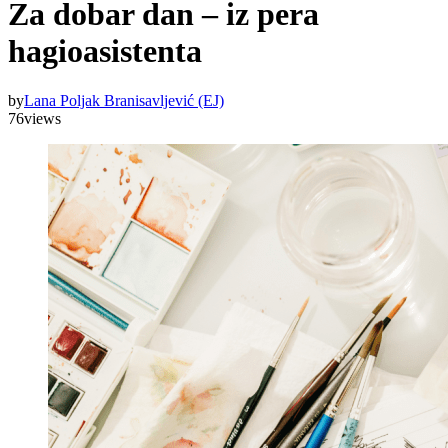
Za dobar dan – iz pera
hagioasistenta
by
Lana Poljak Branisavljević (EJ)
76
views