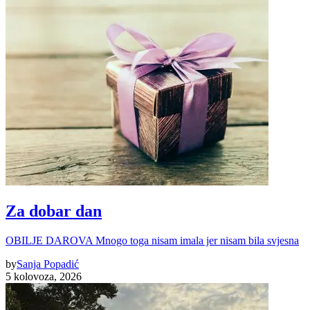
Za dobar dan
OBILJE DAROVA Mnogo toga nisam imala jer nisam bila svjesna
by
Sanja Popadić
5 kolovoza, 2026