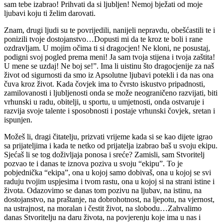
sam tebe izabrao! Prihvati da si ljubljen! Nemoj bježati od moje
ljubavi koju ti želim darovati.
Znam, drugi ljudi su te povrijedili, nanijeli nepravdu, obešćastili te i
ponizili tvoje dostojanstvo…Dopusti mi da te kroz te boli i rane
ozdravljam. U mojim očima ti si dragocjen! Ne kloni, ne posustaj,
podigni svoj pogled prema meni! Ja sam tvoja stijena i tvoja zaštita!
U mene se uzdaj! Ne boj se!”. Ima li uistinu što dragocjenije za naš
život od sigurnosti da smo iz Apsolutne ljubavi potekli i da nas ona
čuva kroz život. Kada čovjek ima to čvrsto iskustvo pripadnosti,
zamilovanosti i ljubljenosti onda se može neograničeno razvijati, biti
vrhunski u radu, obitelji, u sportu, u umjetnosti, onda ostvaruje i
razvija svoje talente i sposobnosti i postaje vrhunski čovjek, sretan i
ispunjen.
Možeš li, dragi čitatelju, prizvati vrijeme kada si se kao dijete igrao
sa prijateljima i kada te netko od prijatelja izabrao baš u svoju ekipu.
Sjećaš li se tog doživljaja ponosa i sreće? Zamisli, sam Stvoritelj
pozvao te i danas te iznova poziva u svoju “ekipu”. To je
pobjednička “ekipa”, ona u kojoj samo dobivaš, ona u kojoj se svi
raduju tvojim uspjesima i tvom rastu, ona u kojoj si na strani istine i
života. Odazovimo se danas tom pozivu na ljubav, na istinu, na
dostojanstvo, na praštanje, na dobrohotnost, na ljepotu, na vjernost,
na ustrajnost, na moralan i čestit život, na slobodu…Zahvalimo
danas Stvoritelju na daru života, na povjerenju koje ima u nas i