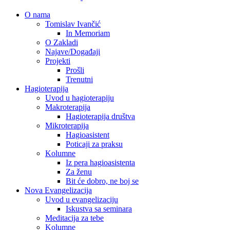
O nama
Tomislav Ivančić
In Memoriam
O Zakladi
Najave/Događaji
Projekti
Prošli
Trenutni
Hagioterapija
Uvod u hagioterapiju
Makroterapija
Hagioterapija društva
Mikroterapija
Hagioasistent
Poticaji za praksu
Kolumne
Iz pera hagioasistenta
Za ženu
Bit će dobro, ne boj se
Nova Evangelizacija
Uvod u evangelizaciju
Iskustva sa seminara
Meditacija za tebe
Kolumne