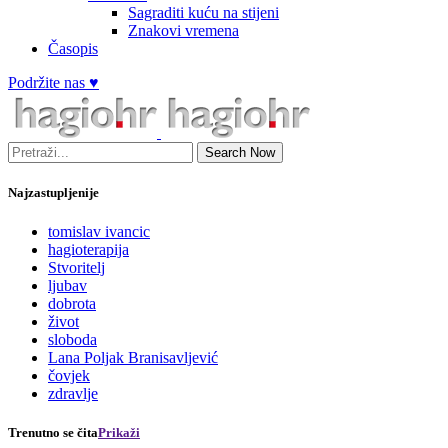
Sagraditi kuću na stijeni
Znakovi vremena
Časopis
Podržite nas ♥
Search Now
Najzastupljenije
tomislav ivancic
hagioterapija
Stvoritelj
ljubav
dobrota
život
sloboda
Lana Poljak Branisavljević
čovjek
zdravlje
Trenutno se čita
Prikaži