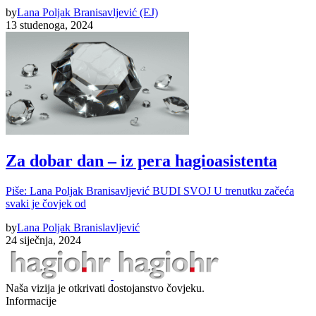
by
Lana Poljak Branisavljević (EJ)
13 studenoga, 2024
Za dobar dan – iz pera hagioasistenta
Piše: Lana Poljak Branisavljević BUDI SVOJ U trenutku začeća
svaki je čovjek od
by
Lana Poljak Branislavljević
24 siječnja, 2024
Naša vizija je otkrivati dostojanstvo čovjeku.
Informacije