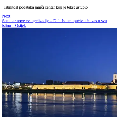
Istinitost podataka jamči centar koji je tekst ustupio
Next
Seminar nove evangelizacije – Duh Istine upućivat će vas u svu
istinu – Osijek