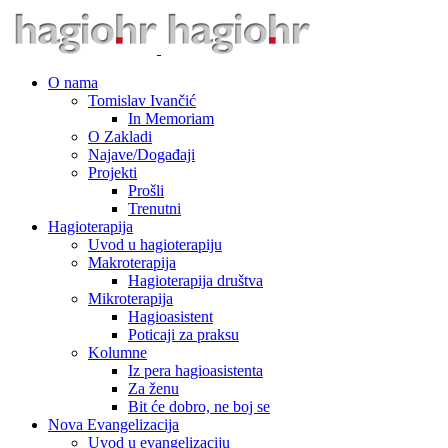
O nama
Tomislav Ivančić
In Memoriam
O Zakladi
Najave/Događaji
Projekti
Prošli
Trenutni
Hagioterapija
Uvod u hagioterapiju
Makroterapija
Hagioterapija društva
Mikroterapija
Hagioasistent
Poticaji za praksu
Kolumne
Iz pera hagioasistenta
Za ženu
Bit će dobro, ne boj se
Nova Evangelizacija
Uvod u evangelizaciju