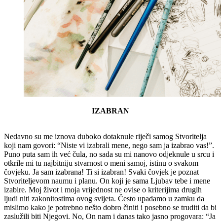
IZABRAN
Nedavno su me iznova duboko dotaknule riječi samog Stvoritelja
koji nam govori: “Niste vi izabrali mene, nego sam ja izabrao vas!”.
Puno puta sam ih već čula, no sada su mi nanovo odjeknule u srcu i
otkrile mi tu najbitniju stvarnost o meni samoj, istinu o svakom
čovjeku. Ja sam izabrana! Ti si izabran! Svaki čovjek je poznat
Stvoriteljevom naumu i planu. On koji je sama Ljubav tebe i mene
izabire. Moj život i moja vrijednost ne ovise o kriterijima drugih
ljudi niti zakonitostima ovog svijeta. Često upadamo u zamku da
mislimo kako je potrebno nešto dobro činiti i posebno se truditi da bi
zaslužili biti Njegovi. No, On nam i danas tako jasno progovara: “Ja