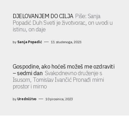
DJELOVANJEM DO CILJA
Piše: Sanja
Popadić Duh Sveti je životvorac, on uvodi u
istinu, on daje
by
Sanja Popadić
11 studenoga, 2023
Gospodine, ako hoćeš možeš me ozdraviti
– sedmi dan
Svakodnevno druženje s
Isusom, Tomislav Ivančić Pronađi mirni
prostor i mirno
by
Uredništvo
10 prosinca, 2023