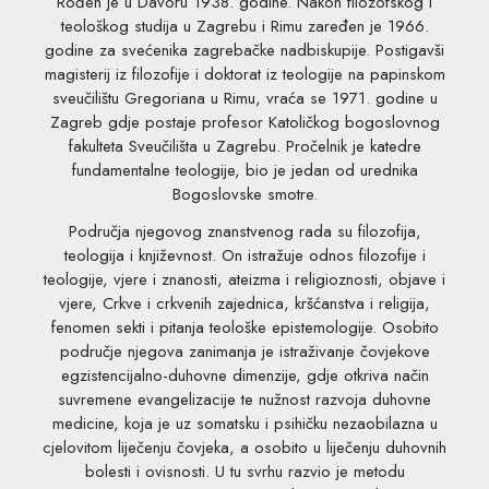
Rođen je u Davoru 1938. godine. Nakon filozofskog i
teološkog studija u Zagrebu i Rimu zaređen je 1966.
godine za svećenika zagrebačke nadbiskupije. Postigavši
magisterij iz filozofije i doktorat iz teologije na papinskom
sveučilištu Gregoriana u Rimu, vraća se 1971. godine u
Zagreb gdje postaje profesor Katoličkog bogoslovnog
fakulteta Sveučilišta u Zagrebu. Pročelnik je katedre
fundamentalne teologije, bio je jedan od urednika
Bogoslovske smotre.
Područja njegovog znanstvenog rada su filozofija,
teologija i književnost. On istražuje odnos filozofije i
teologije, vjere i znanosti, ateizma i religioznosti, objave i
vjere, Crkve i crkvenih zajednica, kršćanstva i religija,
fenomen sekti i pitanja teološke epistemologije. Osobito
područje njegova zanimanja je istraživanje čovjekove
egzistencijalno-duhovne dimenzije, gdje otkriva način
suvremene evangelizacije te nužnost razvoja duhovne
medicine, koja je uz somatsku i psihičku nezaobilazna u
cjelovitom liječenju čovjeka, a osobito u liječenju duhovnih
bolesti i ovisnosti. U tu svrhu razvio je metodu