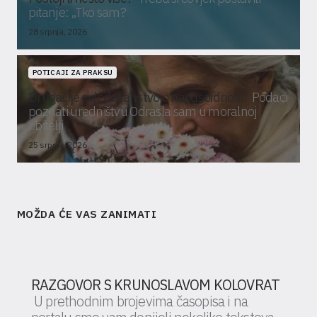
pitanje: „Tko sam?
28 srpnja, 2026
POTICAJI ZA PRAKSU
Drugačije svjedočanstvo o narcisoidnosti
Podaci
poznati uredništvu Odrasla sam u moralnoj
obitelji
25 srpnja, 2026
MOŽDA ĆE VAS ZANIMATI
RAZGOVOR S KRUNOSLAVOM KOLOVRAT
U prethodnim brojevima časopisa i na