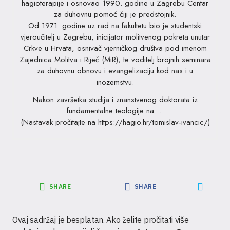
hagioterapije i osnovao 1990. godine u Zagrebu Centar
za duhovnu pomoć čiji je predstojnik.
Od 1971. godine uz rad na fakultetu bio je studentski
vjeroučitelj u Zagrebu, inicijator molitvenog pokreta unutar
Crkve u Hrvata, osnivač vjerničkog društva pod imenom
Zajednica Molitva i Riječ (MiR), te voditelj brojnih seminara
za duhovnu obnovu i evangelizaciju kod nas i u
inozemstvu.
Nakon završetka studija i znanstvenog doktorata iz
fundamentalne teologije na …
(Nastavak pročitajte na https://hagio.hr/tomislav-ivancic/)
SHARE
SHARE
Ovaj sadržaj je besplatan. Ako želite pročitati više