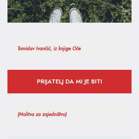
Tomislav Ivančić, iz knjige Oče
PRIJATELJ DA MI JE BITI
(Molitva za zajedništvo)