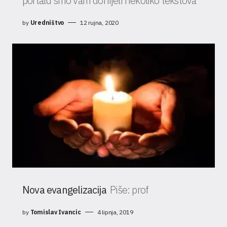
portalu smo vam donijeli nekoliko tekstova
by
Uredništvo
12 rujna, 2020
Nova evangelizacija
Piše: prof
by
Tomislav Ivancic
4 lipnja, 2019