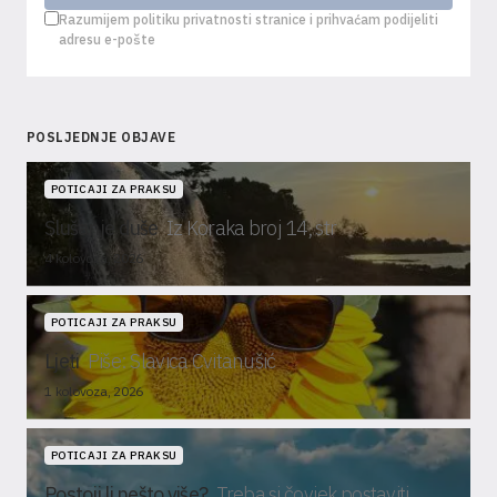
Razumijem politiku privatnosti stranice i prihvaćam podijeliti
adresu e-pošte
POSLJEDNJE OBJAVE
POTICAJI ZA PRAKSU
Slušanje duše
Iz Koraka broj 14, str
4 kolovoza, 2026
POTICAJI ZA PRAKSU
Ljeti
Piše: Slavica Cvitanušić
1 kolovoza, 2026
POTICAJI ZA PRAKSU
Postoji li nešto više?
Treba si čovjek postaviti